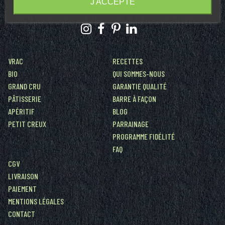
J'ACCEPTE
commandes@bedouin-fruits-secs.com
VRAC
RECETTES
BIO
QUI SOMMES-NOUS
GRAND CRU
GARANTIE QUALITÉ
PÂTISSERIE
BARRE À FAÇON
APÉRITIF
BLOG
PETIT CREUX
PARRAINAGE
PROGRAMME FIDÉLITÉ
FAQ
CGV
LIVRAISON
PAIEMENT
MENTIONS LÉGALES
CONTACT