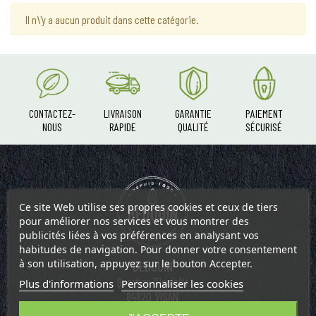
Il n\'y a aucun produit dans cette catégorie.
CONTACTEZ-
LIVRAISON
GARANTIE
PAIEMENT
NOUS
RAPIDE
QUALITÉ
SÉCURISÉ
Ce site Web utilise ses propres cookies et ceux de tiers
pour améliorer nos services et vous montrer des
publicités liées à vos préférences en analysant vos
habitudes de navigation. Pour donner votre consentement
à son utilisation, appuyez sur le bouton Accepter.
BEDOUIN
Quartier Dieulefit
Plus d'informations
Personnaliser les cookies
84820 VISAN
+33.(0)4.90.28.59.30