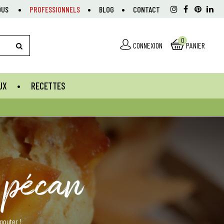
OUS
PROFESSIONNELS
BLOG
CONTACT
0
CONNEXION
PANIER
UX
RECETTES
 pécan
 gouter !