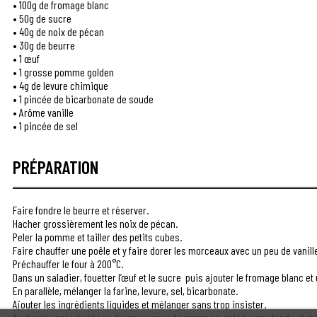
•
100g de fromage blanc
•
50g de sucre
•
40g de noix de pécan
•
30g de beurre
•
1 œuf
•
1 grosse pomme golden
•
4g de levure chimique
•
1 pincée de bicarbonate de soude
•
Arôme vanille
•
1 pincée de sel
PRÉPARATION
Faire fondre le beurre et réserver.
Hacher grossièrement les noix de pécan.
Peler la pomme et tailler des petits cubes.
Faire chauffer une poêle et y faire dorer les morceaux avec un peu de vanille
Préchauffer le four à 200°C.
Dans un saladier, fouetter l’œuf et le sucre puis ajouter le fromage blanc et
En parallèle, mélanger la farine, levure, sel, bicarbonate.
Ajouter les ingrédients liquides et mélanger sans trop insister.