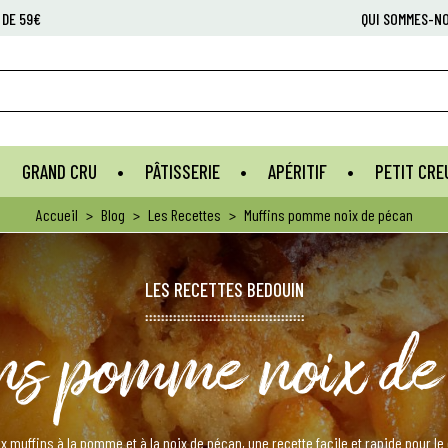
 DE 59€
QUI SOMMES-N
GRAND CRU
PÂTISSERIE
APÉRITIF
PETIT CRE
Accueil
>
Blog
>
Les Recettes
>
Muffins pomme noix de pécan
LES RECETTES BEDOUIN
ns pomme noix de
x muffins à la pomme et à la noix de pécan, une recette facile et rapide pour le