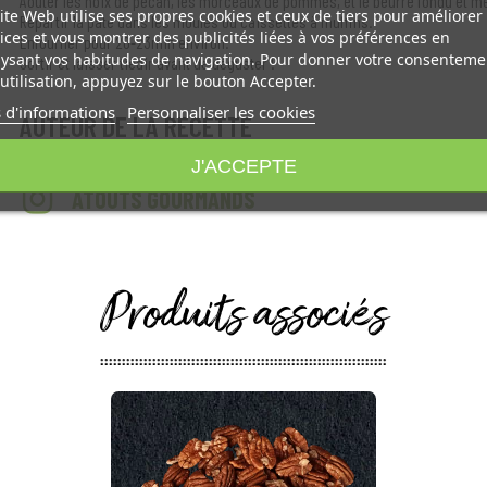
Aouter les noix de pécan, les morceaux de pommes, et le beurre fondu et m
ite Web utilise ses propres cookies et ceux de tiers pour améliorer
Répartir la pâte dans les moules ou caissettes à muffins.
ices et vous montrer des publicités liées à vos préférences en
Enfourner pour 20-23min environ.
ysant vos habitudes de navigation. Pour donner votre consenteme
Sortir et laisser tiédir avant de déguster !
utilisation, appuyez sur le bouton Accepter.
 d'informations
Personnaliser les cookies
AUTEUR DE LA RECETTE
J'ACCEPTE
ATOUTS GOURMANDS
Produits associés